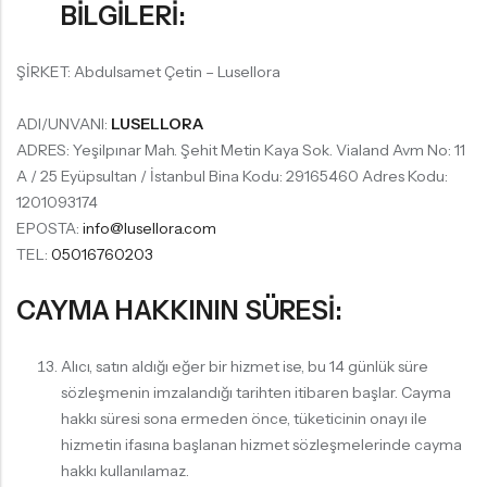
BİLGİLERİ:
ŞİRKET: Abdulsamet Çetin – Lusellora
ADI/UNVANI:
LUSELLORA
ADRES: Yeşilpınar Mah. Şehit Metin Kaya Sok. Vialand Avm No: 11
A / 25 Eyüpsultan / İstanbul Bina Kodu: 29165460 Adres Kodu:
1201093174
EPOSTA:
info@lusellora.com
TEL:
05016760203
CAYMA HAKKININ SÜRESİ:
Alıcı, satın aldığı eğer bir hizmet ise, bu 14 günlük süre
sözleşmenin imzalandığı tarihten itibaren başlar. Cayma
hakkı süresi sona ermeden önce, tüketicinin onayı ile
hizmetin ifasına başlanan hizmet sözleşmelerinde cayma
hakkı kullanılamaz.