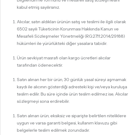
bilgilendirme formunu ve mesafeli satış sözleşmesini
kabul etmiş sayılırsınız.
Alıcılar, satın aldıkları ürünün satış ve teslimi ile ilgili olarak
6502 sayılı Tüketicinin Korunması Hakkında Kanun ve
Mesafeli Sözleşmeler Yönetmeliği (RG:27.11.2014/29188)
hükümleri ile yürürlükteki diğer yasalara tabidir.
Ürün sevkiyat masrafı olan kargo ücretleri alıcılar
tarafından ödenecektir.
Satın alınan her bir ürün, 30 günlük yasal süreyi aşmamak
kaydı ile alıcının gösterdiği adresteki kişi ve/veya kuruluşa
teslim edilir. Bu süre içinde ürün teslim edilmez ise, Alıcılar
sözleşmeyi sona erdirebilir.
Satın alınan ürün, eksiksiz ve siparişte belirtilen niteliklere
uygun ve varsa garanti belgesi, kullanım klavuzu gibi
belgelerle teslim edilmek zorundadır.