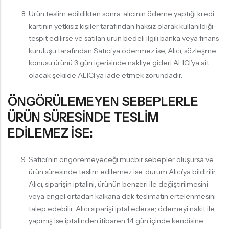
Ürün teslim edildikten sonra, alıcının ödeme yaptığı kredi
kartının yetkisiz kişiler tarafından haksız olarak kullanıldığı
tespit edilirse ve satılan ürün bedeli ilgili banka veya finans
kuruluşu tarafından Satıcı’ya ödenmez ise, Alıcı, sözleşme
konusu ürünü 3 gün içerisinde nakliye gideri ALICI’ya ait
olacak şekilde ALICI’ya iade etmek zorundadır.
ÖNGÖRÜLEMEYEN SEBEPLERLE
ÜRÜN SÜRESİNDE TESLİM
EDİLEMEZ İSE:
Satıcı’nın öngöremeyeceği mücbir sebepler oluşursa ve
ürün süresinde teslim edilemez ise, durum Alıcı’ya bildirilir.
Alıcı, siparişin iptalini, ürünün benzeri ile değiştirilmesini
veya engel ortadan kalkana dek teslimatın ertelenmesini
talep edebilir. Alıcı siparişi iptal ederse; ödemeyi nakit ile
yapmış ise iptalinden itibaren 14 gün içinde kendisine