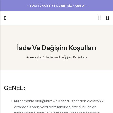
- TÜM TÜRKİYE'YE ÜCRETSIZ KARGO -
Back
DIŞ GİYİM
İade Ve Değişim Koşulları
DENİM | JEAN
Anasayfa
İade ve Değişim Koşulları
PANTOLON
T-SHIRT
KAZAK
GENEL:
CROP TOP
HIRKA
Kullanmakta olduğunuz web sitesi üzerinden elektronik
ortamda sipariş verdiğiniz takdirde, size sunulan ön