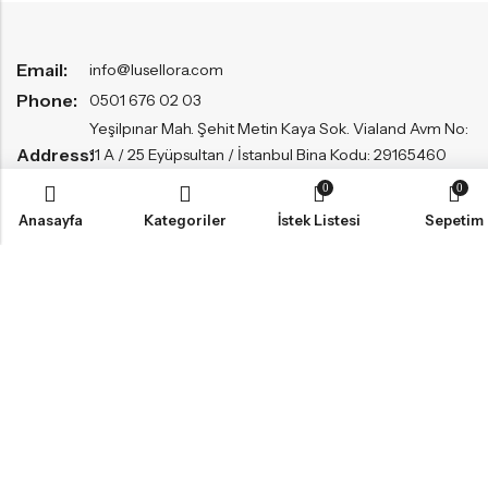
Email:
info@lusellora.com
Phone:
0501 676 02 03
Yeşilpınar Mah. Şehit Metin Kaya Sok. Vialand Avm No:
Address:
11 A / 25 Eyüpsultan / İstanbul Bina Kodu: 29165460
Adres Kodu: 1201093174
0
0
Anasayfa
Kategoriler
İstek Listesi
Sepetim
BILGI
HIZLI ALIŞVERIŞ
MÜŞTERI HIZMETLERI